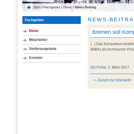
Start
›
Fachgebiet
›
News
› News-Beitrag
NEWS-BEITR
Fachgebiet
Bremen soll Kom
News
Mitarbeiter
(...) Das Konsortium beste
Stellenangebote
(BIBA) als technischer Pr
Kontakt
i2b-Portal
, 3. März 2017
<- Zurück zur Übersicht