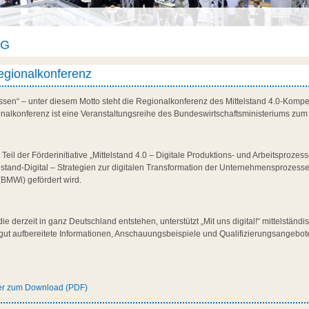
AG
Regionalkonferenz
assen“ – unter diesem Motto steht die Regionalkonferenz des Mittelstand 4.0-Ko
gionalkonferenz ist eine Veranstaltungsreihe des Bundeswirtschaftsministeriums zum
eil der Förderinitiative „Mittelstand 4.0 – Digitale Produktions- und Arbeitsproze
lstand-Digital – Strategien zur digitalen Transformation der Unternehmensprozes
(BMWi) gefördert wird.
 die derzeit in ganz Deutschland entstehen, unterstützt „Mit uns digital!“ mittelstä
ut aufbereitete Informationen, Anschauungsbeispiele und Qualifizierungsangebote 
er zum Download (PDF)