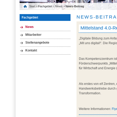
Start
›
Fachgebiet
›
News
› News-Beitrag
NEWS-BEITR
Fachgebiet
Mittelstand 4.0-
News
Mitarbeiter
„Digitale Bildung zum Anf
Stellenangebote
„Mit uns digital!“. Die Re
Kontakt
Das Kompetenzzentrum ist T
Förderschwerpunkts „Mitte
für Wirtschaft und Energie 
Als erstes von elf Zentren,
Handwerksbetriebe durch g
Transformation.
Weitere Informationen:
Fly