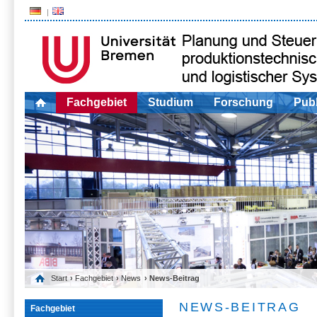
Fachgebiet
Studium
Forschung
Publ
Start
›
Fachgebiet
›
News
› News-Beitrag
NEWS-BEITRAG
Fachgebiet