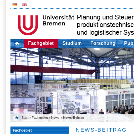
Fachgebiet
Studium
Forschung
Publ
Start
›
Fachgebiet
›
News
› News-Beitrag
NEWS-BEITRAG
Fachgebiet