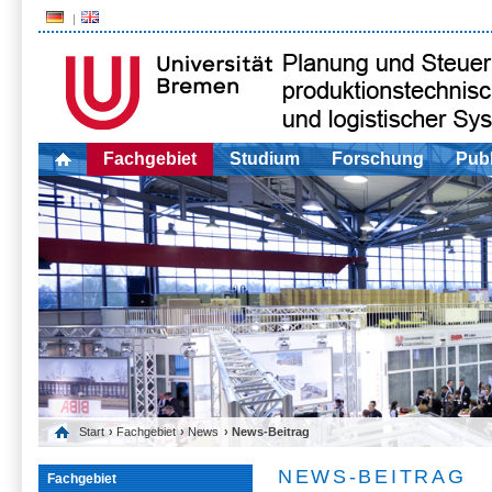
Fachgebiet
Studium
Forschung
Publ
Start
›
Fachgebiet
›
News
› News-Beitrag
NEWS-BEITRAG
Fachgebiet