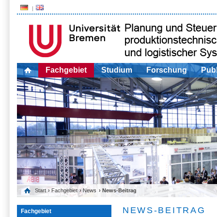
Fachgebiet
Studium
Forschung
Publ
Start
›
Fachgebiet
›
News
› News-Beitrag
NEWS-BEITRAG
Fachgebiet