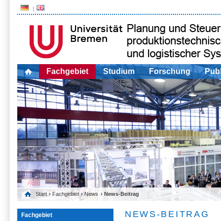
Fachgebiet
Studium
Forschung
Publ
Start
›
Fachgebiet
›
News
› News-Beitrag
NEWS-BEITRAG
Fachgebiet