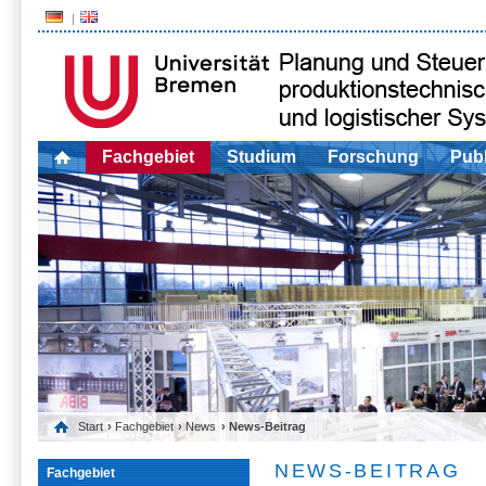
Fachgebiet
Studium
Forschung
Publ
Start
›
Fachgebiet
›
News
› News-Beitrag
NEWS-BEITRAG
Fachgebiet