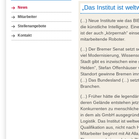
„Das Institut ist welt
News
Mitarbeiter
(...) Neue Institute wie das
Stellenangebote
die künstliche Intelligenz. E
ist der auch „körpernah“ eins
Kontakt
mitarbeitende Roboter.
(...) Der Bremer Senat setzt 
viel Modernisierung, Wissensc
Stadt gibt es inzwischen eine
Helden“, Stefan Offenhäuser 
Standort gewinne Bremen imm
(...) Das Bundesland (...) set
Branchen.
(...) Früher hätte die legend
deren Gelände entstehen jetzt
Konkurrenten zu menschliche
in dem als GmbH ausgegründet
Logistik. Das Institut ist welt
Qualifikation aus, nicht nach 
Mitarbeiter beginnt mit Ait All