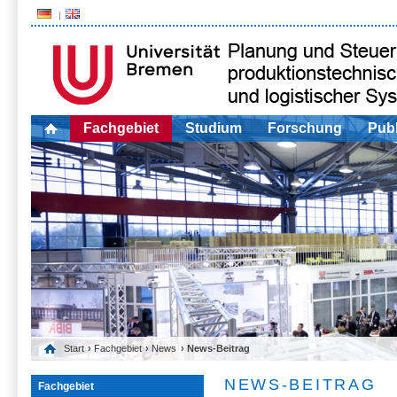
Fachgebiet
Studium
Forschung
Publ
Start
›
Fachgebiet
›
News
› News-Beitrag
NEWS-BEITRAG
Fachgebiet