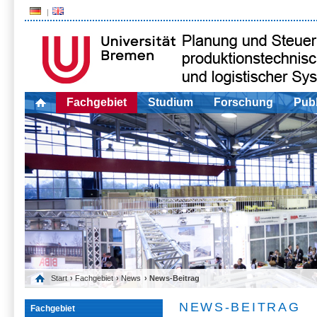
Fachgebiet
Studium
Forschung
Publ
Start
›
Fachgebiet
›
News
› News-Beitrag
NEWS-BEITRAG
Fachgebiet