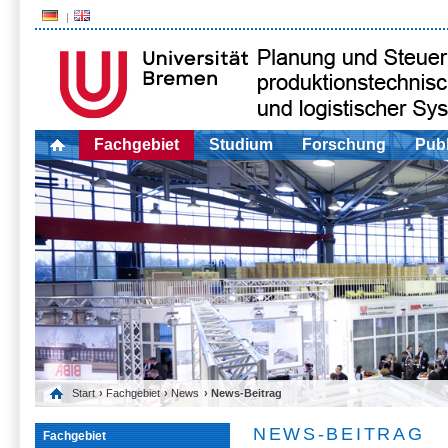
Fachgebiet
Studium
Forschung
Publ
Start
›
Fachgebiet
›
News
› News-Beitrag
NEWS-BEITRAG
Fachgebiet