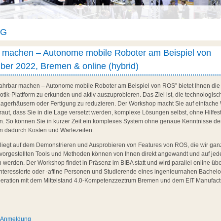
AG
r machen – Autonome mobile Roboter am Beispiel von
er 2022, Bremen & online (hybrid)
ahrbar machen – Autonome mobile Roboter am Beispiel von ROS” bietet Ihnen die 
tik-Plattform zu erkunden und aktiv auszuprobieren. Das Ziel ist, die technologi
n Lagerhäusern oder Fertigung zu reduzieren. Der Workshop macht Sie auf einfache 
aut, dass Sie in die Lage versetzt werden, komplexe Lösungen selbst, ohne Hilfest
. So können Sie in kurzer Zeit ein komplexes System ohne genaue Kenntnisse der
n dadurch Kosten und Wartezeiten.
iegt auf dem Demonstrieren und Ausprobieren von Features von ROS, die wir ganz
vorgestellten Tools und Methoden können von Ihnen direkt angewandt und auf je
werden. Der Workshop findet in Präsenz im BIBA statt und wird parallel online über
Interessierte oder -affine Personen und Studierende eines ingenieurnahen Bachel
peration mit dem Mittelstand 4.0-Kompetenzzeztrum Bremen und dem EIT Manufac
d Anmeldung