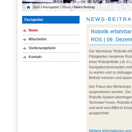
Start
›
Fachgebiet
›
News
› News-Beitrag
NEWS-BEITR
Fachgebiet
Robotik erfahrba
News
ROS | 09. Dezemb
Mitarbeiter
Stellenangebote
Der Workshop “Robotik erf
Fähigkeiten moderner Robo
Kontakt
einer Roboterflotte z.B. i
Navigationskonzepten vertr
zu warten und zu debuggen
Betrieb nehmen und spare
Der Fokus des Workshops l
ausprobieren werden. Die 
Robotik-System übertragen 
Techniker*innen, Robotik-
und wird vom BIBA in Koo
ausgerichtet.
Weitere Informationen un