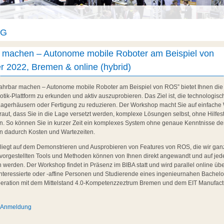
AG
r machen – Autonome mobile Roboter am Beispiel von
r 2022, Bremen & online (hybrid)
ahrbar machen – Autonome mobile Roboter am Beispiel von ROS” bietet Ihnen die 
tik-Plattform zu erkunden und aktiv auszuprobieren. Das Ziel ist, die technologi
n Lagerhäusern oder Fertigung zu reduzieren. Der Workshop macht Sie auf einfache 
aut, dass Sie in die Lage versetzt werden, komplexe Lösungen selbst, ohne Hilfest
. So können Sie in kurzer Zeit ein komplexes System ohne genaue Kenntnisse der
n dadurch Kosten und Wartezeiten.
iegt auf dem Demonstrieren und Ausprobieren von Features von ROS, die wir ganz
vorgestellten Tools und Methoden können von Ihnen direkt angewandt und auf je
werden. Der Workshop findet in Präsenz im BIBA statt und wird parallel online über
Interessierte oder -affine Personen und Studierende eines ingenieurnahen Bachel
peration mit dem Mittelstand 4.0-Kompetenzzeztrum Bremen und dem EIT Manufac
d Anmeldung