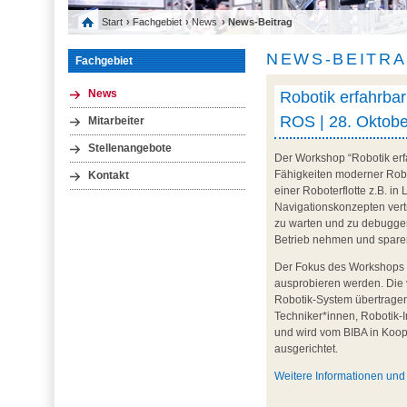
Start
›
Fachgebiet
›
News
› News-Beitrag
NEWS-BEITR
Fachgebiet
Robotik erfahrba
News
ROS | 28. Oktobe
Mitarbeiter
Stellenangebote
Der Workshop “Robotik erf
Fähigkeiten moderner Robo
Kontakt
einer Roboterflotte z.B. i
Navigationskonzepten vertr
zu warten und zu debuggen
Betrieb nehmen und spare
Der Fokus des Workshops l
ausprobieren werden. Die 
Robotik-System übertragen 
Techniker*innen, Robotik-
und wird vom BIBA in Koo
ausgerichtet.
Weitere Informationen un