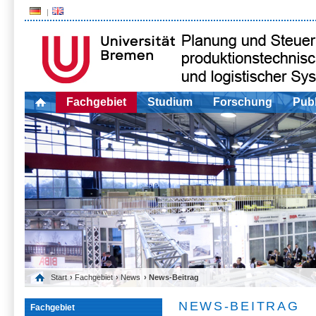
Fachgebiet
Studium
Forschung
Publ
Start
›
Fachgebiet
›
News
› News-Beitrag
NEWS-BEITRAG
Fachgebiet