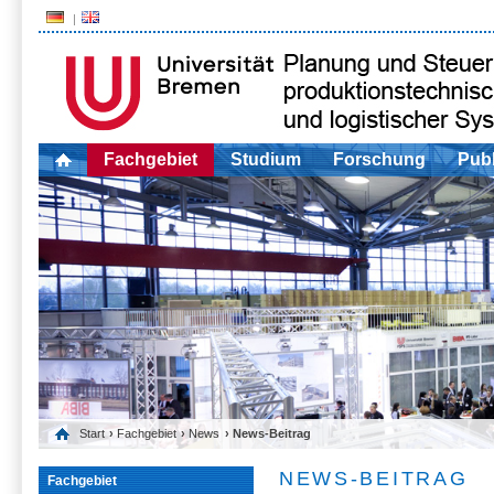
Fachgebiet
Studium
Forschung
Publ
Start
›
Fachgebiet
›
News
› News-Beitrag
NEWS-BEITRAG
Fachgebiet