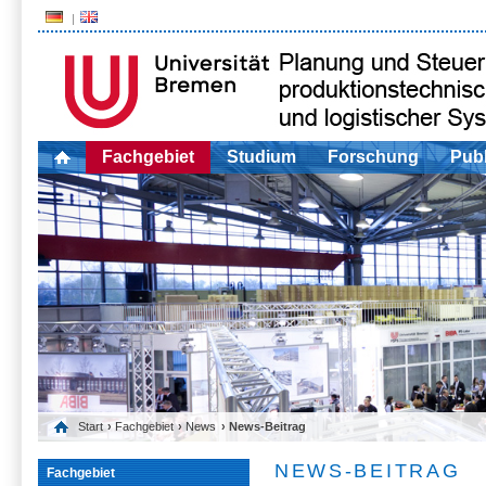
Fachgebiet
Studium
Forschung
Publ
Start
›
Fachgebiet
›
News
› News-Beitrag
NEWS-BEITRAG
Fachgebiet