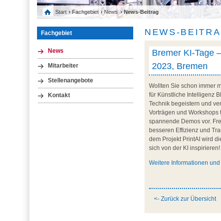
Start
›
Fachgebiet
›
News
› News-Beitrag
NEWS-BEITR
Fachgebiet
Bremer KI-Tage – 
News
2023, Bremen
Mitarbeiter
Stellenangebote
Wollten Sie schon immer m
für Künstliche Intelligenz
Kontakt
Technik begeistern und ver
Vorträgen und Workshops t
spannende Demos vor. Fre
besseren Effizienz und Tr
dem Projekt PrintAI wird 
sich von der KI inspirieren!
Weitere Informationen und
<- Zurück zur Übersicht