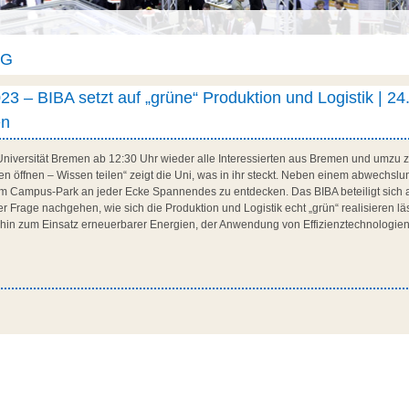
AG
 – BIBA setzt auf „grüne“ Produktion und Logistik | 24
en
 Universität Bremen ab 12:30 Uhr wieder alle Interessierten aus Bremen und umz
en öffnen – Wissen teilen“ zeigt die Uni, was in ihr steckt. Neben einem abwechsl
m Campus-Park an jeder Ecke Spannendes zu entdecken. Das BIBA beteiligt sich
r Frage nachgehen, wie sich die Produktion und Logistik echt „grün“ realisieren lä
in zum Einsatz erneuerbarer Energien, der Anwendung von Effizienztechnologien