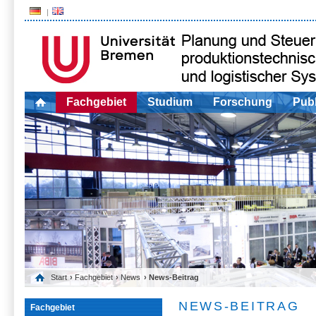
Fachgebiet
Studium
Forschung
Publ
Start
›
Fachgebiet
›
News
› News-Beitrag
NEWS-BEITRAG
Fachgebiet