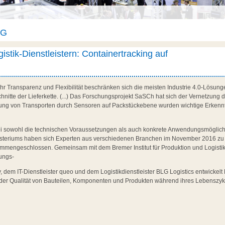
AG
istik-Dienstleistern: Containertracking auf
ehr Transparenz und Flexibilität beschränken sich die meisten Industrie 4.0-Lösung
hnitte der Lieferkette. (...) Das Forschungsprojekt SaSCh hat sich der Vernetzung d
ung von Transporten durch Sensoren auf Packstückebene wurden wichtige Erkenntn
bei sowohl die technischen Voraussetzungen als auch konkrete Anwendungsmöglich
isteriums haben sich Experten aus verschiedenen Branchen im November 2016 zu
engeschlossen. Gemeinsam mit dem Bremer Institut für Produktion und Logistik 
ungs-
 dem IT-Dienstleister queo und dem Logistikdienstleister BLG Logistics entwickel
er Qualität von Bauteilen, Komponenten und Produkten während ihres Lebenszykl