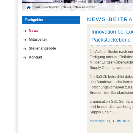
Start
›
Fachgebiet
›
News
› News-Beitrag
NEWS-BEITR
Fachgebiet
Innovation bei Log
News
Packstückebene
Mitarbeiter
Stellenangebote
(...) Auf der Suche nach m
Fertigung oder auf Teilabsc
Kontakt
Mit der Echtzeit-Überwach
Supply Chain gewonnen.
(...) SaSCh betrachtet da
des Bundeswirtschaftsmin
Forschungsvorhaben zusamm
Bremen, der Standardisier
organisation GS1 Germany,
end-to-end-Überwachung d
Supply Chain.(...)
materialfluss, 31.05.2019