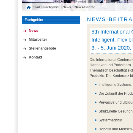
Start
›
Fachgebiet
›
News
› News-Beitrag
NEWS-BEITR
Fachgebiet
5th International
News
Intelligent, Flex
Mitarbeiter
3. - 5. Juni 2020
Stellenangebote
Kontakt
Die International Conferen
Hannover und Paderborn. Di
Thematisch beschäftigt sic
Produkte. Die Konferenz bi
Intelligente Systeme:
Die Zukunft der Prod
Pervasive und Ubiqu
Strukturelle Gesund
Systemtechnik
Robotik und Mensch-