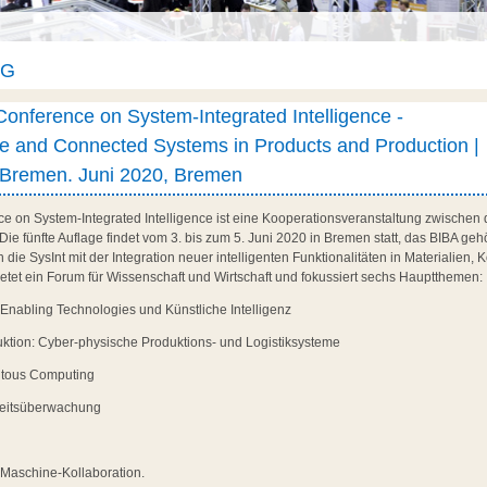
AG
 Conference on System-Integrated Intelligence -
ible and Connected Systems in Products and Production |
, Bremen. Juni 2020, Bremen
ce on System-Integrated Intelligence ist eine Kooperationsveranstaltung zwischen
e fünfte Auflage findet vom 3. bis zum 5. Juni 2020 in Bremen statt, das BIBA gehö
h die SysInt mit der Integration neuer intelligenten Funktionalitäten in Materialie
etet ein Forum für Wissenschaft und Wirtschaft und fokussiert sechs Hauptthemen:
 Enabling Technologies und Künstliche Intelligenz
uktion: Cyber-physische Produktions- und Logistiksysteme
itous Computing
heitsüberwachung
Maschine-Kollaboration.