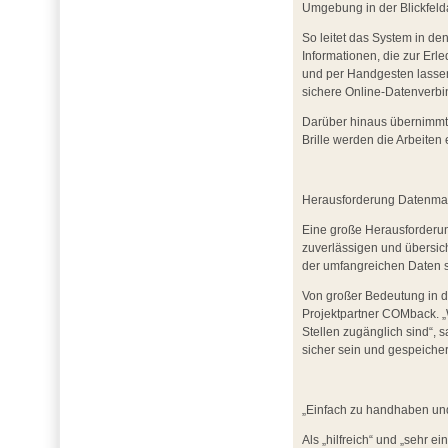
Umgebung in der Blickfeld
So leitet das System in d
Informationen, die zur Erl
und per Handgesten lassen 
sichere Online-Datenverbin
Darüber hinaus übernimmt 
Brille werden die Arbeiten
Herausforderung Datenman
Eine große Herausforderun
zuverlässigen und übersich
der umfangreichen Daten si
Von großer Bedeutung in d
Projektpartner COMback. „W
Stellen zugänglich sind“
sicher sein und gespeicher
„Einfach zu handhaben und 
Als „hilfreich“ und „sehr 