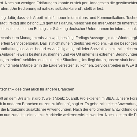
tert. Nach nur wenigen Erklärungen konnte er sich per Handgesten die gewünschten
rufen. „Die Bedienung ist nahezu selbsterklärend“, stellt er fest.
Beleg dafür, dass sich Arbeit mithilfe neuer Informations- und Kommunikations-Techn
“, sagt Freitag und betont: „Es geht uns darum, Menschen bei ihrer Arbeit zu unterstü
e diese leisten einen Beitrag zur Stärkung deutscher Unternehmen im internationa
 technischen Managements von wpd, bestätigt Freitags Aussage. „In der Windenergi
ertem Servicepersonal. Das ist nicht nur ein deutsches Problem. Für die besonders
ndhaltungsservices bedarf es vielfältig ausgebildeter Spezialisten mit zahlreichen
 Anlagen jeweils bestens auskennen und vor Ort unter teils extremen Bedingungen 
gen treffen“, schildert er die aktuelle Situation. „Uns liegt daran, unsere stark b
en und mehr Mitarbeiter in die Lage versetzen zu können, Servicearbeiten in WEA d
rtschaft – geeignet auch für andere Branchen
aft an dem System ist groß“, weiß Moritz Quandt, Projektleiter im BIBA. „Unsere F
h in anderen Branchen nutzen zu können“, sagt er. Es gebe zahlreiche Anwendung
ür die Ergänzung zusätzlicher Anwendungen. Nach der erfolgreichen Entwicklung 
 nun zunächst einmal zur Marktreife weiterentwickelt werden. Noch suchen die Pro