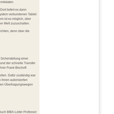
hnikdaten.
ort liefert es dann
 System verbundenen Tablet
em ist es möglich, über
er Welt zuzuschalten.
ichten, denn über die
Sicherstellung einer
und der schnelle Transfer
hrer Frank Bischoff.
ellen. Dafür zuständig war
 ihnen autorisierten
n den Übertragungswegen
Auch BIBA-Leiter Professor