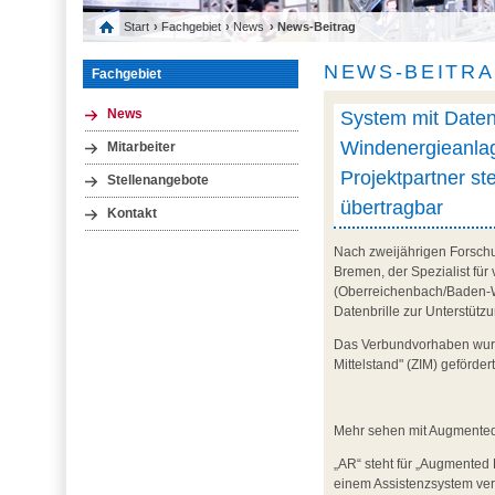
Start
›
Fachgebiet
›
News
› News-Beitrag
NEWS-BEITR
Fachgebiet
System mit Datenb
News
Windenergieanlag
Mitarbeiter
Projektpartner st
Stellenangebote
übertragbar
Kontakt
Nach zweijährigen Forschu
Bremen, der Spezialist für
(Oberreichenbach/Baden-Wü
Datenbrille zur Unterstüt
Das Verbundvorhaben wurd
Mittelstand" (ZIM) geförde
Mehr sehen mit Augmented R
„AR“ steht für „Augmented 
einem Assistenzsystem ver