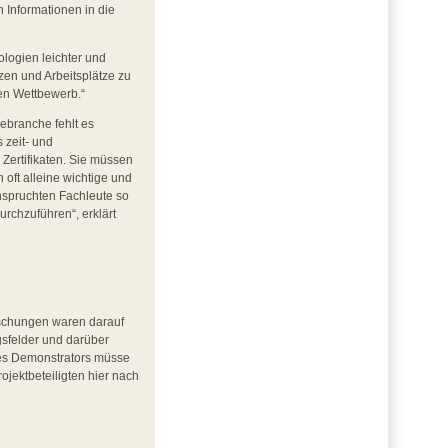
 Informationen in die
ologien leichter und
tzen und Arbeitsplätze zu
len Wettbewerb.“
ebranche fehlt es
 zeit- und
 Zertifikaten. Sie müssen
oft alleine wichtige und
eanspruchten Fachleute so
urchzuführen“, erklärt
orschungen waren darauf
sfelder und darüber
des Demonstrators müsse
jektbeteiligten hier nach