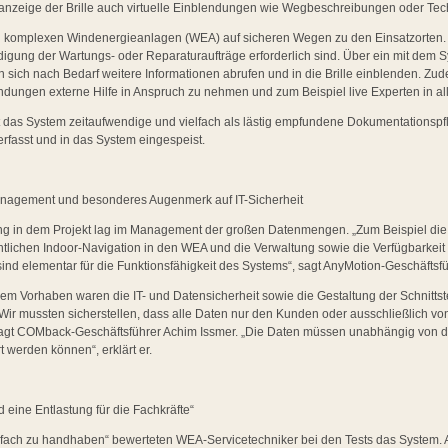
anzeige der Brille auch virtuelle Einblendungen wie Wegbeschreibungen oder Tec
en komplexen Windenergieanlagen (WEA) auf sicheren Wegen zu den Einsatzorten. D
edigung der Wartungs- oder Reparaturaufträge erforderlich sind. Über ein mit dem
sich nach Bedarf weitere Informationen abrufen und in die Brille einblenden. Zud
dungen externe Hilfe in Anspruch zu nehmen und zum Beispiel live Experten in all
das System zeitaufwendige und vielfach als lästig empfundene Dokumentationspfl
 erfasst und in das System eingespeist.
agement und besonderes Augenmerk auf IT-Sicherheit
g in dem Projekt lag im Management der großen Datenmengen. „Zum Beispiel die 
tlichen Indoor-Navigation in den WEA und die Verwaltung sowie die Verfügbarkeit 
nd elementar für die Funktionsfähigkeit des Systems“, sagt AnyMotion-Geschäftsfü
em Vorhaben waren die IT- und Datensicherheit sowie die Gestaltung der Schnittst
ir mussten sicherstellen, dass alle Daten nur den Kunden oder ausschließlich von
, sagt COMback-Geschäftsführer Achim Issmer. „Die Daten müssen unabhängig vo
t werden können“, erklärt er.
eine Entlastung für die Fachkräfte“
einfach zu handhaben“ bewerteten WEA-Servicetechniker bei den Tests das System. 