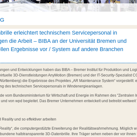
AG
rille erleichtert technischem Servicepersonal in
en die Arbeit – BIBA an der Universität Bremen und
ellen Ergebnisse vor / System auf andere Branchen
ngen und Entwicklungen haben das BIBA – Bremer Institut für Produktion und Logis
 virtuelle 3D-Dienstleistungen AnyMotion (Bremen) und der IT-Security-Spezialist
rttemberg) die Ergebnisse des Projektes „AR Maintenance System“ vorgestellt: e
zung des technischen Servicepersonals in Windenergieanlagen.
e vom Bundesministerium für Wirtschaft und Energie im Rahmen des "Zentralen
rt und von wpd begleitet. Das Bremer Unternehmen entwickelt und betreibt weltweit
eality und so effektiver arbeiten
Reality“, die computergestützte Erweiterung der Realitätswahrnehmung. Möglich wi
bundene halbtransparente 3D-Datenbrille. Ihre Träger sehen neben der vor ihnen