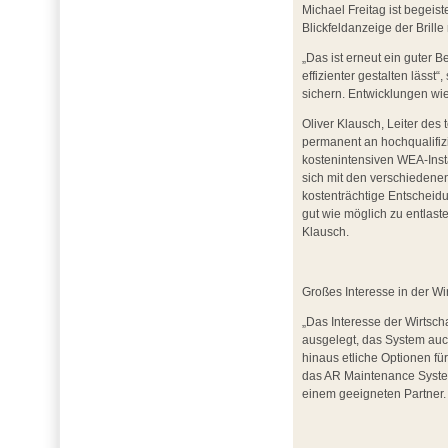
Michael Freitag ist begeis
Blickfeldanzeige der Brille 
„Das ist erneut ein guter 
effizienter gestalten lässt
sichern. Entwicklungen wi
Oliver Klausch, Leiter des
permanent an hochqualifizi
kostenintensiven WEA-Insta
sich mit den verschiedenen
kostenträchtige Entscheidun
gut wie möglich zu entlast
Klausch.
Großes Interesse in der Wi
„Das Interesse der Wirtsch
ausgelegt, das System auc
hinaus etliche Optionen f
das AR Maintenance System
einem geeigneten Partner.