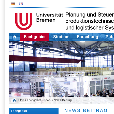
Fachgebiet
Studium
Forschung
Publ
Start
›
Fachgebiet
›
News
› News-Beitrag
NEWS-BEITRAG
Fachgebiet