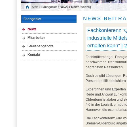
Start
›
Fachgebiet
›
News
› News-Beitrag
NEWS-BEITR
Fachgebiet
Fachkonferenz "Q
News
industrielle Mitt
Mitarbeiter
erhalten kann" | 
Stellenangebote
Kontakt
Fachkräftemangel, Energie
beschworene Transformatio
begrenzten Ressourcen.
Doch es gibt Lösungen: Re
Personalpolitik erleichte
Expertinnen und Experten 
Rede und Antwort zur konk
Oldenburg ist dabei und ste
4.0 in der Logistik ermögl
Hannover, die exemplarisch
Die Fachkonferenz wird v
Bremen-Oldenburg angebote