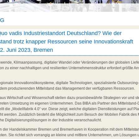
AG
uo vadis Industriestandort Deutschland? Wie der
elstand trotz knapper Ressourcen seine Innovationskraft
22. Juni 2023, Bremen
wende, Klimaanpassung, digitaler Wandel oder Veränderungen der globalen Lieferk
n zu einer nachhaltigen und resilienten Unternehmensstruktur erfordert größte A
gionale Innovationsökosysteme, digitale Technologien, spezialisierte Outsourcing
rn dem produzierenden Mittelstand das Management der verfügbaren Ressourcen.
aus Wirtschaft und Wissenschaft stellen dazu praxisbewährte Strategien vor und
reten Umsetzung im eigenen Unternehmen. Das BIBA als Partner des Mittelstand-
llt die „Modellfabrik 4.0“ vor. Diese zeigt, welche digitalen Dienstleistungen auf Pl
icht werden. Zusätzlich besteht die Möglichkeit zum Besuch der Mobilen Fabrik des 
e Digitalisierungslösungen in der Industrie veranschaulicht.
on der Handelskammer Bremen und Bremerhaven in Kooperation mit dem Mittelstan
n. Sie richtet sich vorrangig an kleine und mittlere Unternehmen, um Lösungen u