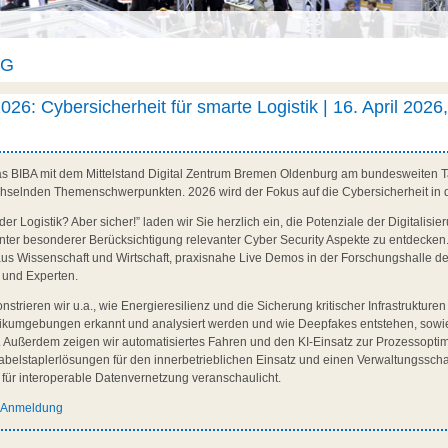
AG
026: Cybersicherheit für smarte Logistik | 16. April 2026,
das BIBA mit dem Mittelstand Digital Zentrum Bremen Oldenburg am bundesweiten Ta
chselnden Themenschwerpunkten. 2026 wird der Fokus auf die Cybersicherheit in de
der Logistik? Aber sicher!” laden wir Sie herzlich ein, die Potenziale der Digitalisi
k unter besonderer Berücksichtigung relevanter Cyber Security Aspekte zu entdecken
us Wissenschaft und Wirtschaft, praxisnahe Live Demos in der Forschungshalle d
 und Experten.
rieren wir u.a., wie Energieresilienz und die Sicherung kritischer Infrastrukturen 
stikumgebungen erkannt und analysiert werden und wie Deepfakes entstehen, sow
n. Außerdem zeigen wir automatisiertes Fahren und den KI-Einsatz zur Prozessopti
Gabelstaplerlösungen für den innerbetrieblichen Einsatz und einen Verwaltungssch
e für interoperable Datenvernetzung veranschaulicht.
d Anmeldung