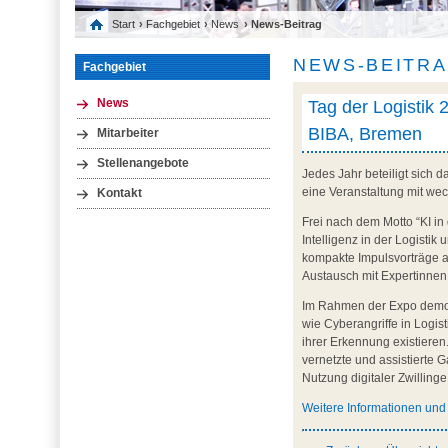
Start
›
Fachgebiet
›
News
› News-Beitrag
NEWS-BEITR
Fachgebiet
Tag der Logistik 2
News
BIBA, Bremen
Mitarbeiter
Stellenangebote
Jedes Jahr beteiligt sich 
eine Veranstaltung mit we
Kontakt
Frei nach dem Motto “KI in 
Intelligenz in der Logisti
kompakte Impulsvorträge a
Austausch mit Expertinnen
Im Rahmen der Expo demonst
wie Cyberangriffe in Logi
ihrer Erkennung existiere
vernetzte und assistierte 
Nutzung digitaler Zwilling
Weitere Informationen un