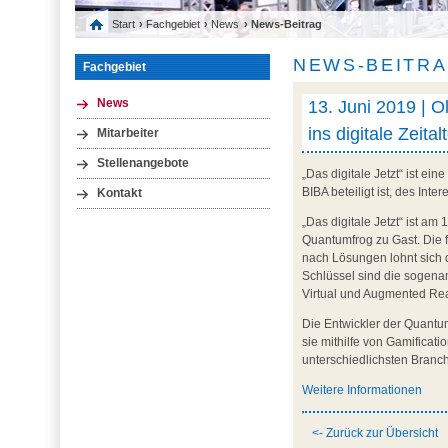
Start
›
Fachgebiet
›
News
› News-Beitrag
NEWS-BEITR
Fachgebiet
13. Juni 2019 | O
News
ins digitale Zeital
Mitarbeiter
Stellenangebote
„Das digitale Jetzt“ ist e
BIBA beteiligt ist, des In
Kontakt
„Das digitale Jetzt“ ist 
Quantumfrog zu Gast. Die f
nach Lösungen lohnt sich d
Schlüssel sind die sogena
Virtual und Augmented Rea
Die Entwickler der Quant
sie mithilfe von Gamificat
unterschiedlichsten Branc
Weitere Informationen
<- Zurück zur Übersicht