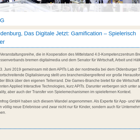
AG
ldenburg, Das Digitale Jetzt: Gamification – Spielerisch
ter
ine Veranstaltungsreihe, die in Kooperation des Mittelstand 4.0-Kompetenzzentrum
teressenverbands bremen digitalmedia und dem Senator für Wirtschaft, Arbeit und Hä
am 13. Juni 2019 gemeinsam mit dem APITs Lab der nordmedia bei dem Oldenburger 
ortschreitende Digitalisierung stellt uns branchenübergreifend vor große Herausf
er Blick über den eigenen Tellerrand. Die Games-Branche bietet für die Wirtschaft
nnten Applied Interactive Technologies, kurz APITs. Darunter verbergen sich unte
lity, aber auch der Transfer von Spielemechanismen im spielefernen Kontext.
umfrog GmbH haben sich diesem Wandel angenommen. Als Experte für App- und We
ion völlig neue Erlebnisse und zwar nicht nur für Kinder, sondern auch für Unterne
hen.