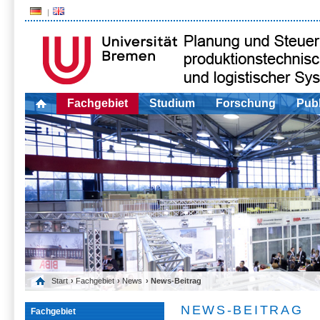
Fachgebiet
Studium
Forschung
Publ
Start
›
Fachgebiet
›
News
› News-Beitrag
NEWS-BEITRAG
Fachgebiet