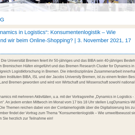
AG
namics in Logistics“: Konsumentenlogistik – Wie
nd wir beim Online-Shopping? | 3. November 2021, 17
: Die Universität Bremen feiert ihr 50-jähriges und das BIBA sein 40-jähriges Best
en Bremischen Häfen eingeführt und das Bremen Research Cluster for Dynamics in
folgreich Logistikforschung in Bremen. Die interdisziplinäre Zusammenarbeit innerha
 den Instituten BIBA, ISL und der Jacobs University Bremen, ist zu einem festen Be
 Land Bremen geworden und wird von Wirtschaft und Wissenschaft sowohl national 
amics mit mehreren Aktivitäten, u.a. mit der Vortragsreihe „Dynamics in Logistics -
en“. An jedem ersten Mittwoch im Monat vom 17 bis 18 Uhr stellen LogDynamics-Wi
 Die Themen reichen dabei von der Containerlogistik über die Digitalisierung bis z
ember findet der Vortrag zum Thema "Konsumentenlogistik – Wie umweltbewusst si
n Sie herzlich zur Teilnahme ein!