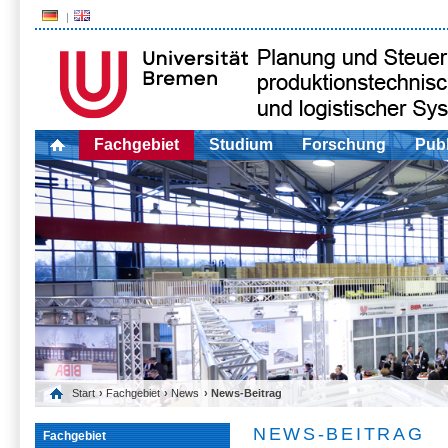
Fachgebiet
Studium
Forschung
Publ
Start
›
Fachgebiet
›
News
› News-Beitrag
NEWS-BEITRAG
Fachgebiet