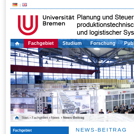
Fachgebiet
Studium
Forschung
Publ
Start
›
Fachgebiet
›
News
› News-Beitrag
NEWS-BEITRAG
Fachgebiet