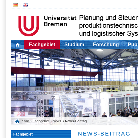
Fachgebiet
Studium
Forschung
Publ
Start
›
Fachgebiet
›
News
› News-Beitrag
NEWS-BEITRAG
Fachgebiet