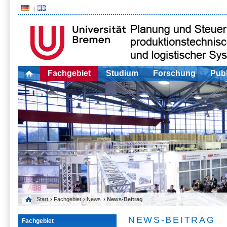
Fachgebiet
Studium
Forschung
Publ
Start
›
Fachgebiet
›
News
› News-Beitrag
NEWS-BEITRAG
Fachgebiet