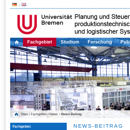
Fachgebiet
Studium
Forschung
Publ
Start
›
Fachgebiet
›
News
› News-Beitrag
NEWS-BEITRAG
Fachgebiet