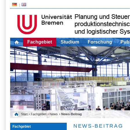
Fachgebiet
Studium
Forschung
Publ
Start
›
Fachgebiet
›
News
› News-Beitrag
NEWS-BEITRAG
Fachgebiet