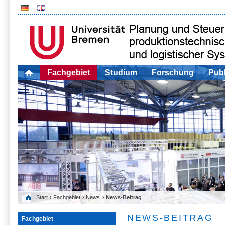
Fachgebiet
Studium
Forschung
Publ
Start
›
Fachgebiet
›
News
› News-Beitrag
NEWS-BEITRAG
Fachgebiet