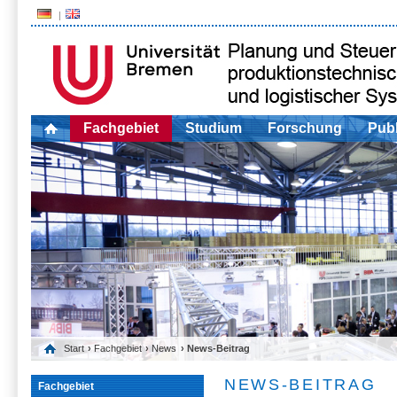
Fachgebiet
Studium
Forschung
Publ
Start
›
Fachgebiet
›
News
› News-Beitrag
NEWS-BEITRAG
Fachgebiet