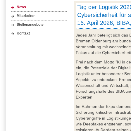
Tag der Logistik 202
News
Cybersicherheit für s
Mitarbeiter
16. April 2026, BIB
Stellenangebote
Kontakt
Jedes Jahr beteiligt sich das
Bremen Oldenburg am bundesw
Veranstaltung mit wechselnd
Fokus auf die Cybersicherheit 
Frei nach dem Motto “KI in der
ein, die Potenziale der Digital
Logistik unter besonderer Ber
Aspekte zu entdecken. Freuen
Wissenschaft und Wirtschaft,
Forschungshalle des BIBA un
Experten.
Im Rahmen der Expo demonstri
Sicherung kritischer Infrastru
Cyberangriffe in Logistikumg
wie Deepfakes entstehen, so
existieren. Außerdem zeigen 