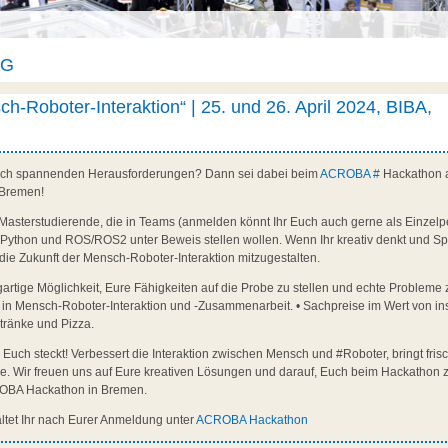
AG
-Roboter-Interaktion“ | 25. und 26. April 2024, BIBA,
nach spannenden Herausforderungen? Dann sei dabei beim
ACROBA #
Hackathon a
 Bremen!
Masterstudierende, die in Teams (anmelden könnt Ihr Euch auch gerne als Einzelp
Python und ROS/ROS2 unter Beweis stellen wollen. Wenn Ihr kreativ denkt und S
 die Zukunft der Mensch-Roboter-Interaktion mitzugestalten.
gartige Möglichkeit, Eure Fähigkeiten auf die Probe zu stellen und echte Probleme z
in Mensch-Roboter-Interaktion und -Zusammenarbeit. • Sachpreise im Wert von in
tränke und Pizza.
n Euch steckt! Verbessert die Interaktion zwischen Mensch und #Roboter, bringt fri
se. Wir freuen uns auf Eure kreativen Lösungen und darauf, Euch beim Hackathon z
CROBA Hackathon in Bremen.
altet Ihr nach Eurer Anmeldung unter
ACROBA Hackathon