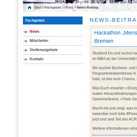
Start
›
Fachgebiet
›
News
› News-Beitrag
NEWS-BEITR
Fachgebiet
Hackathon „Mensch
News
Bremen
Mitarbeiter
Stellenangebote
Studierst Du und suchst 
im BIBA an der Universität
Kontakt
Wir suchen Bachelor- und 
Programmierkenntnisse in 
habt, ist das eure Chance,
Was Euch erwartet: • Einzi
realen Herausforderungen 
Gewinnerteams. • Freie Ge
Macht mit und zeigt, was i
nebenbei noch tolle #Prei
jetzt und seid Teil des A
Weitere Informationen erh