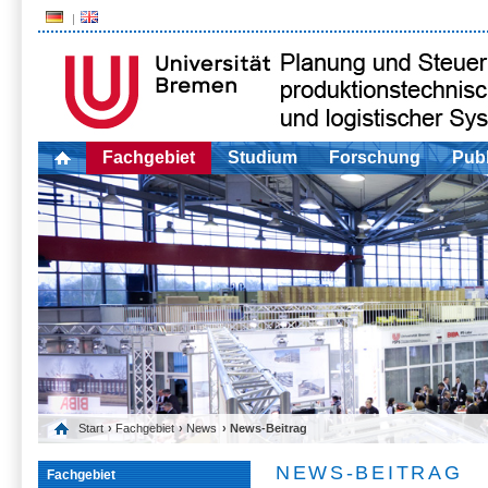
Fachgebiet
Studium
Forschung
Publ
Start
›
Fachgebiet
›
News
› News-Beitrag
NEWS-BEITRAG
Fachgebiet