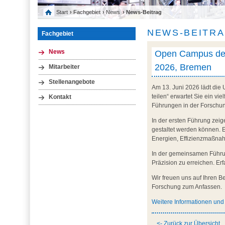
Start
›
Fachgebiet
›
News
› News-Beitrag
NEWS-BEITR
Fachgebiet
Open Campus der 
News
2026, Bremen
Mitarbeiter
Stellenangebote
Am 13. Juni 2026 lädt die
teilen“ erwartet Sie ein v
Kontakt
Führungen in der Forschun
In der ersten Führung zeig
gestaltet werden können. 
Energien, Effizienzmaßna
In der gemeinsamen Führu
Präzision zu erreichen. Er
Wir freuen uns auf Ihren 
Forschung zum Anfassen.
Weitere Informationen un
<- Zurück zur Übersicht