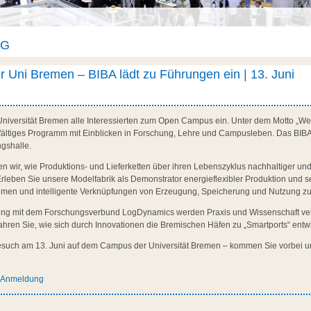
AG
Uni Bremen – BIBA lädt zu Führungen ein | 13. Juni
 Universität Bremen alle Interessierten zum Open Campus ein. Unter dem Motto „We
ielfältiges Programm mit Einblicken in Forschung, Lehre und Campusleben. Das BIBA b
gshalle.
en wir, wie Produktions- und Lieferketten über ihren Lebenszyklus nachhaltiger und
Erleben Sie unsere Modelfabrik als Demonstrator energieflexibler Produktion und 
hmen und intelligente Verknüpfungen von Erzeugung, Speicherung und Nutzung 
ng mit dem Forschungsverbund LogDynamics werden Praxis und Wissenschaft verk
fahren Sie, wie sich durch Innovationen die Bremischen Häfen zu „Smartports“ entw
Besuch am 13. Juni auf dem Campus der Universität Bremen – kommen Sie vorbei 
d Anmeldung