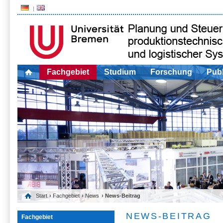
Fachgebiet
Studium
Forschung
Publ
Start
›
Fachgebiet
›
News
› News-Beitrag
NEWS-BEITRAG
Fachgebiet