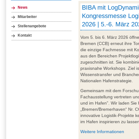
BIBA mit LogDynami
News
Kongressmesse Logi
Mitarbeiter
2026 | 5.-6. März 2
Stellenangebote
Kontakt
Vom 5. bis 6. März 2026 öffn
Bremen (CCB) erneut ihre Tor
die einzige Fachmesse mit Kon
aus den Bereichen Projektlog
zugeschnitten ist. Sie kombin
praxisnahe Workshops. Ziel ist
Wissenstransfer und Branchen
Nationalen Hafenstrategie.
Gemeinsam mit dem Forschun
Fachausstellung vertreten und
und im Hafen”. Wir laden Sie
„Bremen/Bremerhaven“ Nr. CC
innovative Logistik-Projekte 
im Hafen inspirieren zu lassen
Weitere Informationen