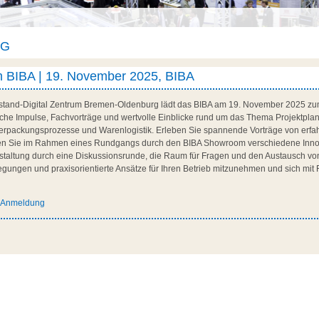
AG
m BIBA | 19. November 2025, BIBA
stand-Digital Zentrum Bremen-Oldenburg lädt das BIBA am 19. November 2025 zum
eiche Impulse, Fachvorträge und wertvolle Einblicke rund um das Thema Projektpla
Verpackungsprozesse und Warenlogistik. Erleben Sie spannende Vorträge von erf
nen Sie im Rahmen eines Rundgangs durch den BIBA Showroom verschiedene Inno
staltung durch eine Diskussionsrunde, die Raum für Fragen und den Austausch von
egungen und praxisorientierte Ansätze für Ihren Betrieb mitzunehmen und sich mit
d Anmeldung