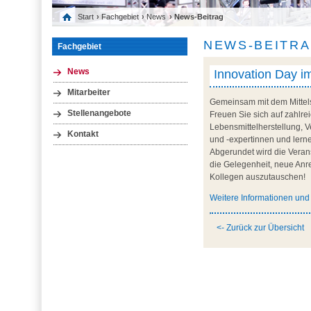
Start
›
Fachgebiet
›
News
› News-Beitrag
NEWS-BEITR
Fachgebiet
Innovation Day i
News
Mitarbeiter
Gemeinsam mit dem Mittel
Stellenangebote
Freuen Sie sich auf zahlr
Lebensmittelherstellung, 
Kontakt
und -expertinnen und ler
Abgerundet wird die Veran
die Gelegenheit, neue Anr
Kollegen auszutauschen!
Weitere Informationen un
<- Zurück zur Übersicht