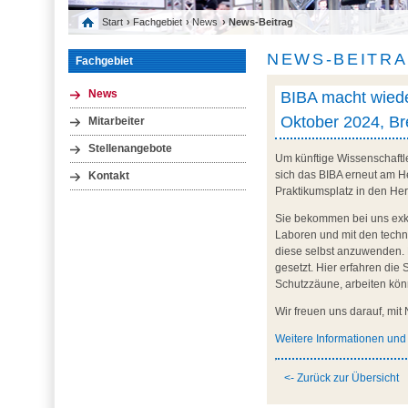
Start
›
Fachgebiet
›
News
› News-Beitrag
NEWS-BEITR
Fachgebiet
BIBA macht wiede
News
Oktober 2024, B
Mitarbeiter
Stellenangebote
Um künftige Wissenschaftle
sich das BIBA erneut am H
Kontakt
Praktikumsplatz in den Her
Sie bekommen bei uns exklu
Laboren und mit den tech
diese selbst anzuwenden. 
gesetzt. Hier erfahren di
Schutzzäune, arbeiten kön
Wir freuen uns darauf, mi
Weitere Informationen un
<- Zurück zur Übersicht