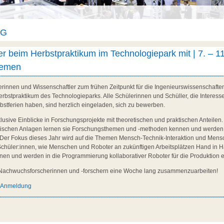
AG
r beim Herbstpraktikum im Technologiepark mit | 7. – 11
remen
rinnen und Wissenschaftler zum frühen Zeitpunkt für die Ingenieurswissenschaften 
erbstpraktikum des Technologieparks. Alle Schülerinnen und Schüller, die Intere
bstferien haben, sind herzlich eingeladen, sich zu bewerben.
sive Einblicke in Forschungsprojekte mit theoretischen und praktischen Anteilen. 
nischen Anlagen lernen sie Forschungsthemen und -methoden kennen und werden 
Der Fokus dieses Jahr wird auf die Themen Mensch-Technik-Interaktion und Mens
e Schüler:innen, wie Menschen und Roboter an zukünftigen Arbeitsplätzen Hand in 
nen und werden in die Programmierung kollaborativer Roboter für die Produktion
t Nachwuchsforscherinnen und -forschern eine Woche lang zusammenzuarbeiten!
d Anmeldung