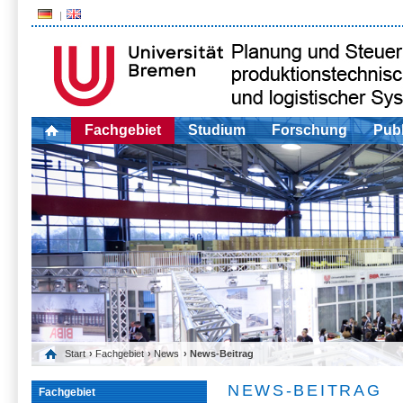
Fachgebiet
Studium
Forschung
Publ
Start
›
Fachgebiet
›
News
› News-Beitrag
NEWS-BEITRAG
Fachgebiet