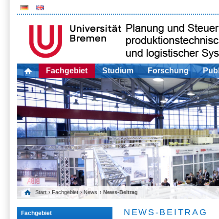
Fachgebiet
Studium
Forschung
Publ
Start
›
Fachgebiet
›
News
› News-Beitrag
NEWS-BEITRAG
Fachgebiet