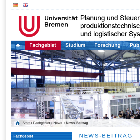
Fachgebiet
Studium
Forschung
Publ
Start
›
Fachgebiet
›
News
› News-Beitrag
NEWS-BEITRAG
Fachgebiet