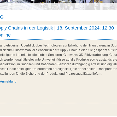
AG
ly Chains in der Logistik | 18. September 2024: 12:30
online
ar bietet einen Überblick über Technologien zur Erhöhung der Transparenz in Supp
lick zum Einsatz mobiler Sensorik in der Supply Chain. Seien Sie gespannt auf ei
 intelligente Lieferkette, die mobile Sensoren, Gateways, 3D-Bildverarbeitung, Clou
urch werden qualitätsrelevante Umwelteinflüsse auf die Produkte sowie zustandsre
 Geolokation, mit mobilen und stationären Sensoren durchgängig erfasst und digitali
ices für die beteiligten Unternehmen bereitgestellt, die dabei helfen, Transportpro
stellungen für die Sicherung der Produkt- und Prozessqualität zu liefern.
d Anmeldung