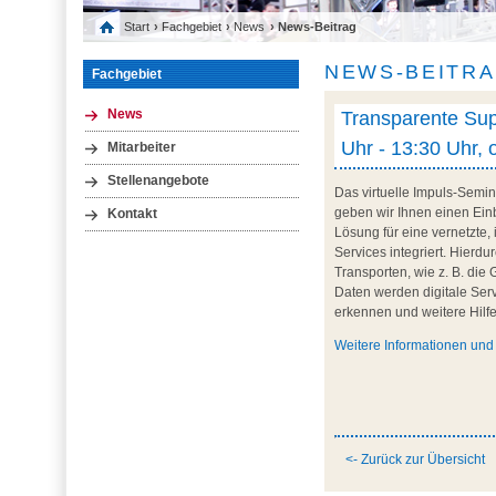
Start
›
Fachgebiet
›
News
› News-Beitrag
NEWS-BEITR
Fachgebiet
Transparente Supp
News
Uhr - 13:30 Uhr, 
Mitarbeiter
Stellenangebote
Das virtuelle Impuls-Semin
geben wir Ihnen einen Einb
Kontakt
Lösung für eine vernetzte,
Services integriert. Hierd
Transporten, wie z. B. die
Daten werden digitale Serv
erkennen und weitere Hilfe
Weitere Informationen un
<- Zurück zur Übersicht