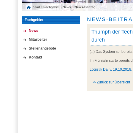
Start
›
Fachgebiet
›
News
› News-Beitrag
NEWS-BEITR
Fachgebiet
Triumph der Techni
News
durch
Mitarbeiter
Stellenangebote
(...) Das System sei berei
Kontakt
Im Frühjahr starte bereits de
Logistik Daily, 19.10.2018,
<- Zurück zur Übersicht