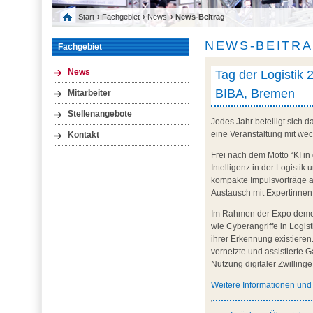
Start
›
Fachgebiet
›
News
› News-Beitrag
NEWS-BEITR
Fachgebiet
Tag der Logistik 2
News
BIBA, Bremen
Mitarbeiter
Stellenangebote
Jedes Jahr beteiligt sich 
eine Veranstaltung mit we
Kontakt
Frei nach dem Motto “KI in 
Intelligenz in der Logisti
kompakte Impulsvorträge a
Austausch mit Expertinnen
Im Rahmen der Expo demonst
wie Cyberangriffe in Logi
ihrer Erkennung existiere
vernetzte und assistierte 
Nutzung digitaler Zwilling
Weitere Informationen un