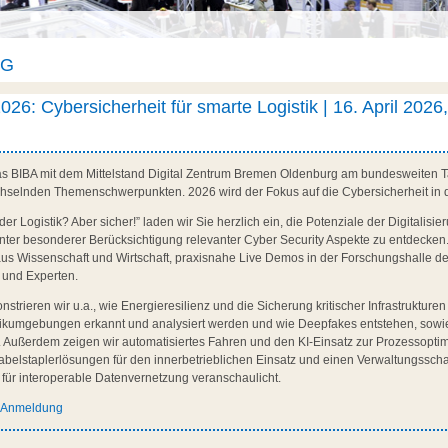
AG
026: Cybersicherheit für smarte Logistik | 16. April 2026,
das BIBA mit dem Mittelstand Digital Zentrum Bremen Oldenburg am bundesweiten Ta
chselnden Themenschwerpunkten. 2026 wird der Fokus auf die Cybersicherheit in de
der Logistik? Aber sicher!” laden wir Sie herzlich ein, die Potenziale der Digitalisi
k unter besonderer Berücksichtigung relevanter Cyber Security Aspekte zu entdecken
us Wissenschaft und Wirtschaft, praxisnahe Live Demos in der Forschungshalle d
 und Experten.
rieren wir u.a., wie Energieresilienz und die Sicherung kritischer Infrastrukturen 
stikumgebungen erkannt und analysiert werden und wie Deepfakes entstehen, sow
n. Außerdem zeigen wir automatisiertes Fahren und den KI-Einsatz zur Prozessopti
Gabelstaplerlösungen für den innerbetrieblichen Einsatz und einen Verwaltungssch
e für interoperable Datenvernetzung veranschaulicht.
d Anmeldung