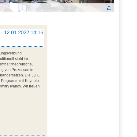
12.01.2022 14:16
chungsverbund
itionell steht im
thält theoretische,
ung von Prozessen in
einandersetzen. Die LDIC
as Programm mit Keynote-
Dmitry Ivanov. Wir freuen