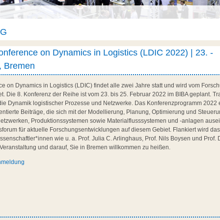
AG
Conference on Dynamics in Logistics (LDIC 2022) | 23. -
2, Bremen
ce on Dynamics in Logistics (LDIC) findet alle zwei Jahre statt und wird vom Fors
. Die 8. Konferenz der Reihe ist vom 23. bis 25. Februar 2022 im BIBA geplant. Trad
 die Dynamik logistischer Prozesse und Netzwerke. Das Konferenzprogramm 2022 en
ntierte Beiträge, die sich mit der Modellierung, Planung, Optimierung und Steuer
n Netzwerken, Produktionssystemen sowie Materialflusssystemen und -anlagen aus
nsforum für aktuelle Forschungsentwicklungen auf diesem Gebiet. Flankiert wird d
enschaftler*innen wie u. a. Prof. Julia C. Arlinghaus, Prof. Nils Boysen und Prof. 
e Veranstaltung und darauf, Sie in Bremen willkommen zu heißen.
nmeldung