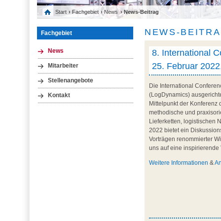
Start
›
Fachgebiet
›
News
› News-Beitrag
NEWS-BEITR
Fachgebiet
8. International 
News
25. Februar 202
Mitarbeiter
Stellenangebote
Die International Conferen
(LogDynamics) ausgerichtet
Kontakt
Mittelpunkt der Konferenz
methodische und praxisorie
Lieferketten, logistische
2022 bietet ein Diskussio
Vorträgen renommierter Wiss
uns auf eine inspirierend
Weitere Informationen
&
A