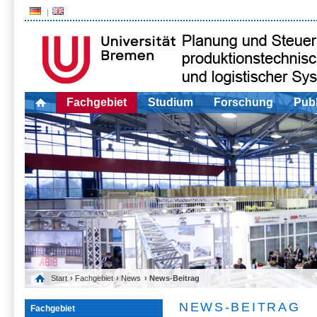
Fachgebiet
Studium
Forschung
Publ
Start
›
Fachgebiet
›
News
› News-Beitrag
NEWS-BEITRAG
Fachgebiet